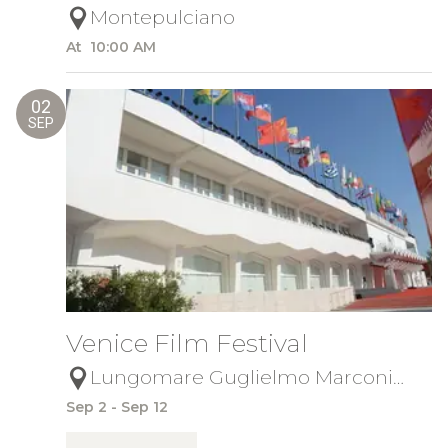
Montepulciano
At  10:00 AM
02
SEP
Venice Film Festival
Lungomare Guglielmo Marconi
Lido Venezia
Sep 2 - Sep 12